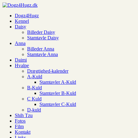
Dogz4Hugz
Kennel
Daisy
Billeder Daisy
Stamtavle Daisy
Anna
Billeder Anna
Stamtavle Anna
Daimi
Hvalpe
Drægtighed-kalender
A-Kuld
Stamtavler A-Kuld
B-Kuld
Stamtavler B-Kuld
C Kuld
Stamtavler C-Kuld
D-kuld
Shih Tzu
Fotos
Film
Kontakt
Links