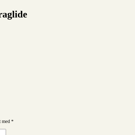
raglide
et med
*