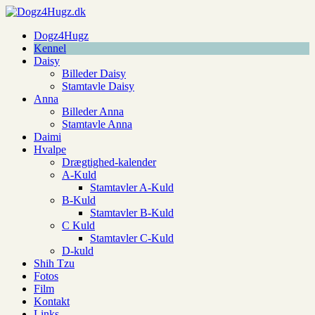
Dogz4Hugz
Kennel
Daisy
Billeder Daisy
Stamtavle Daisy
Anna
Billeder Anna
Stamtavle Anna
Daimi
Hvalpe
Drægtighed-kalender
A-Kuld
Stamtavler A-Kuld
B-Kuld
Stamtavler B-Kuld
C Kuld
Stamtavler C-Kuld
D-kuld
Shih Tzu
Fotos
Film
Kontakt
Links