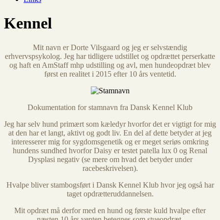
Kennel
Mit navn er Dorte Vilsgaard og jeg er selvstændig
erhvervspsykolog. Jeg har tidligere udstillet og opdrættet perserkatte
og haft en AmStaff mhp udstilling og avl, men hundeopdræt blev
først en realitet i 2015 efter 10 års ventetid.
Dokumentation for stamnavn fra Dansk Kennel Klub
Jeg har selv hund primært som kæledyr hvorfor det er vigtigt for mig
at den har et langt, aktivt og godt liv. En del af dette betyder at jeg
interesserer mig for sygdomsgenetik og er meget seriøs omkring
hundens sundhed hvorfor Daisy er testet patella lux 0 og Renal
Dysplasi negativ (se mere om hvad det betyder under
racebeskrivelsen).
Hvalpe bliver stambogsført i Dansk Kennel Klub hvor jeg også har
taget opdrætteruddannelsen.
Mit opdræt må derfor med en hund og første kuld hvalpe efter
næsten 10 års venten betegnes som stueopdræt.