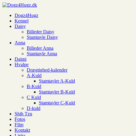
Dogz4Hugz
Kennel
Daisy
Billeder Daisy
Stamtavle Daisy
Anna
Billeder Anna
Stamtavle Anna
Daimi
Hvalpe
Drægtighed-kalender
A-Kuld
Stamtavler A-Kuld
B-Kuld
Stamtavler B-Kuld
C Kuld
Stamtavler C-Kuld
D-kuld
Shih Tzu
Fotos
Film
Kontakt
Links