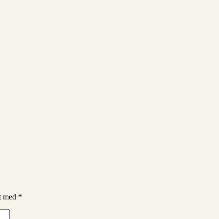
et med
*