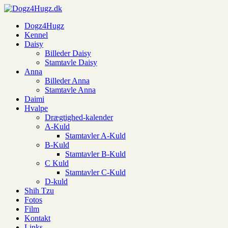
Dogz4Hugz
Kennel
Daisy
Billeder Daisy
Stamtavle Daisy
Anna
Billeder Anna
Stamtavle Anna
Daimi
Hvalpe
Drægtighed-kalender
A-Kuld
Stamtavler A-Kuld
B-Kuld
Stamtavler B-Kuld
C Kuld
Stamtavler C-Kuld
D-kuld
Shih Tzu
Fotos
Film
Kontakt
Links