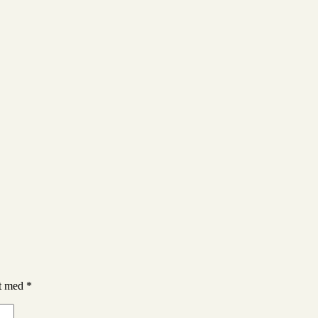
et med
*